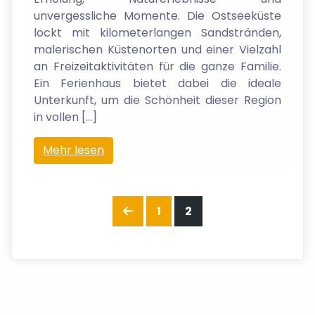
unvergessliche Momente. Die Ostseeküste
lockt mit kilometerlangen Sandstränden,
malerischen Küstenorten und einer Vielzahl
an Freizeitaktivitäten für die ganze Familie.
Ein Ferienhaus bietet dabei die ideale
Unterkunft, um die Schönheit dieser Region
in vollen […]
Mehr lesen
Seitennummerierung
Vorherige Seite
Seite
Seite
1
2
der Beiträge