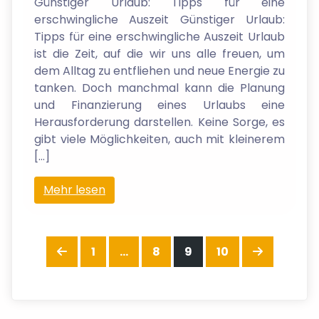
Günstiger Urlaub: Tipps für eine
erschwingliche Auszeit Günstiger Urlaub:
Tipps für eine erschwingliche Auszeit Urlaub
ist die Zeit, auf die wir uns alle freuen, um
dem Alltag zu entfliehen und neue Energie zu
tanken. Doch manchmal kann die Planung
und Finanzierung eines Urlaubs eine
Herausforderung darstellen. Keine Sorge, es
gibt viele Möglichkeiten, auch mit kleinerem
[…]
Mehr lesen
Seitennummerierung
Vorherige Seite
Seite
Seite
Seite
Seite
Nächste 
1
…
8
9
10
der Beiträge