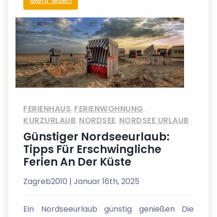
Mehr lesen
FERIENHAUS
,
FERIENWOHNUNG
,
KURZURLAUB
,
NORDSEE
,
NORDSEE URLAUB
Günstiger Nordseeurlaub:
Tipps Für Erschwingliche
Ferien An Der Küste
Zagreb2010
| Januar 16th, 2025
Ein Nordseeurlaub günstig genießen Die