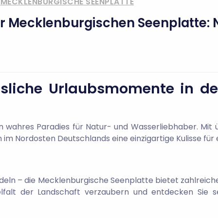
,
MECKLENBURGISCHE SEENPLATTE
er Mecklenburgischen Seenplatte: 
ssliche Urlaubsmomente in d
in wahres Paradies für Natur- und Wasserliebhaber. Mit 
 im Nordosten Deutschlands eine einzigartige Kulisse fü
ln – die Mecklenburgische Seenplatte bietet zahlreiche 
elfalt der Landschaft verzaubern und entdecken Sie s