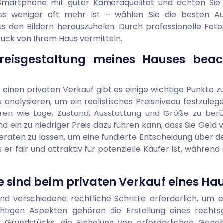
martphone mit guter Kameraqualität und achten Sie d
ass weniger oft mehr ist – wählen Sie die besten 
s den Bildern herauszuholen. Durch professionelle Foto
ruck von Ihrem Haus vermitteln.
eisgestaltung meines Hauses beac
r einen privaten Verkauf gibt es einige wichtige Punkte 
 analysieren, um ein realistisches Preisniveau festzulege
ren wie Lage, Zustand, Ausstattung und Größe zu berüc
ein zu niedriger Preis dazu führen kann, dass Sie Geld ver
raten zu lassen, um eine fundierte Entscheidung über den
er fair und attraktiv für potenzielle Käufer ist, während 
e sind beim privaten Verkauf eines Hau
nd verschiedene rechtliche Schritte erforderlich, um 
htigen Aspekten gehören die Erstellung eines rechtsg
 Grundstücks, die Einholung von erforderlichen Ge