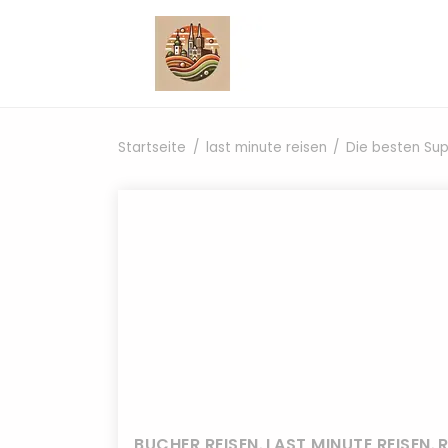
Zum Inhalt springen
Startseite
last minute reisen
Die besten Sup
BUCHER REISEN
,
LAST MINUTE REISEN
,
R