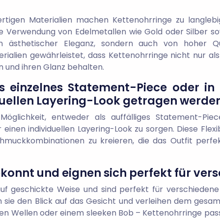
rtigen Materialien machen Kettenohrringe zu langlebi
die Verwendung von Edelmetallen wie Gold oder Silber so
n ästhetischer Eleganz, sondern auch von hoher Qua
rialien gewährleistet, dass Kettenohrringe nicht nur a
 und ihren Glanz behalten.
s einzelnes Statement-Piece oder i
iduellen Layering-Look getragen werden
e Möglichkeit, entweder als auffälliges Statement-Pi
inen individuellen Layering-Look zu sorgen. Diese Flexi
chmuckkombinationen zu kreieren, die das Outfit perfekt
konnt und eignen sich perfekt für vers
f geschickte Weise und sind perfekt für verschiedene 
en sie den Blick auf das Gesicht und verleihen dem gesamt
n Wellen oder einem sleeken Bob – Kettenohrringe passen 