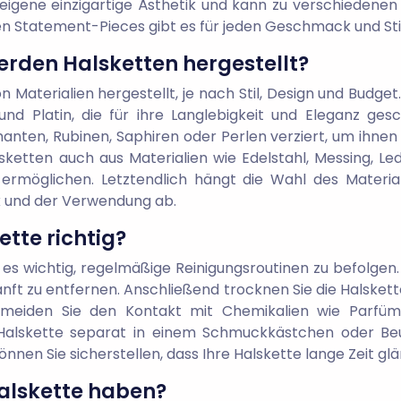
 eigene einzigartige Ästhetik und kann zu verschiedene
igen Statement-Pieces gibt es für jeden Geschmack und Sti
erden Halsketten hergestellt?
n Materialien hergestellt, je nach Stil, Design und Budge
und Platin, die für ihre Langlebigkeit und Eleganz g
anten, Rubinen, Saphiren oder Perlen verziert, um ihnen 
etten auch aus Materialien wie Edelstahl, Messing, Lede
 ermöglichen. Letztendlich hängt die Wahl des Materia
 und der Verwendung ab.
ette richtig?
st es wichtig, regelmäßige Reinigungsroutinen zu befolg
t zu entfernen. Anschließend trocknen Sie die Halskett
meiden Sie den Kontakt mit Chemikalien wie Parfüm 
 Halskette separat in einem Schmuckkästchen oder Beu
nen Sie sicherstellen, dass Ihre Halskette lange Zeit gl
Halskette haben?