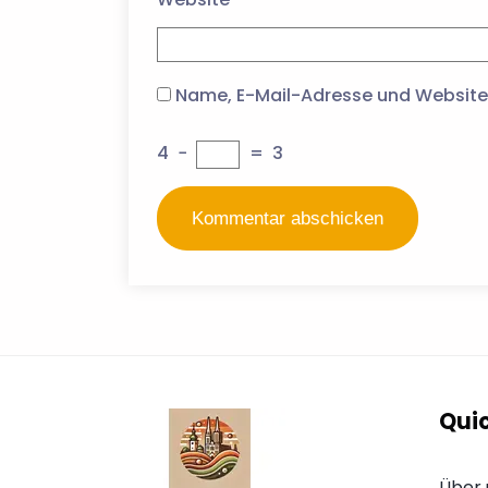
Name, E-Mail-Adresse und Website
4
−
=
3
Quic
Über 