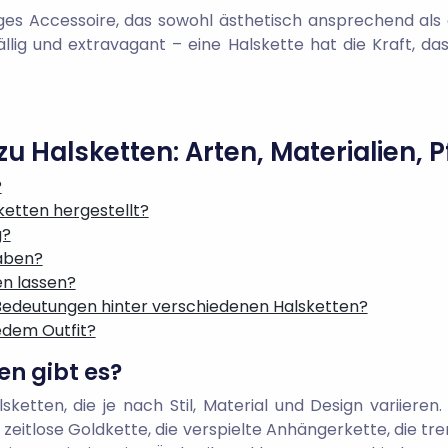
itiges Accessoire, das sowohl ästhetisch ansprechend a
ällig und extravagant – eine Halskette hat die Kraft, d
zu Halsketten: Arten, Materialien,
?
ketten hergestellt?
g?
haben?
en lassen?
Bedeutungen hinter verschiedenen Halsketten?
edem Outfit?
en gibt es?
lsketten, die je nach Stil, Material und Design variiere
 zeitlose Goldkette, die verspielte Anhängerkette, die t