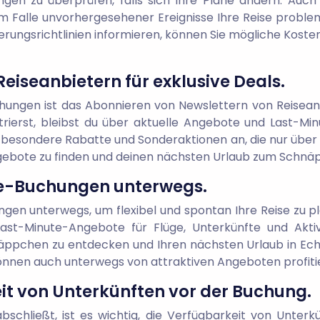
ungen zu überprüfen, falls sich Ihre Pläne ändern. Auc
nd im Falle unvorhergesehener Ereignisse Ihre Reise pro
ierungsrichtlinien informieren, können Sie mögliche Kost
eiseanbietern für exklusive Deals.
uchungen ist das Abonnieren von Newslettern von Reiseanb
strierst, bleibst du über aktuelle Angebote und Last-M
 besondere Rabatte und Sonderaktionen an, die nur über 
gebote zu finden und deinen nächsten Urlaub zum Schnä
te-Buchungen unterwegs.
gen unterwegs, um flexibel und spontan Ihre Reise zu p
Last-Minute-Angebote für Flüge, Unterkünfte und Akti
äppchen zu entdecken und Ihren nächsten Urlaub in Echt
önnen auch unterwegs von attraktiven Angeboten profiti
it von Unterkünften vor der Buchung.
schließt, ist es wichtig, die Verfügbarkeit von Unter